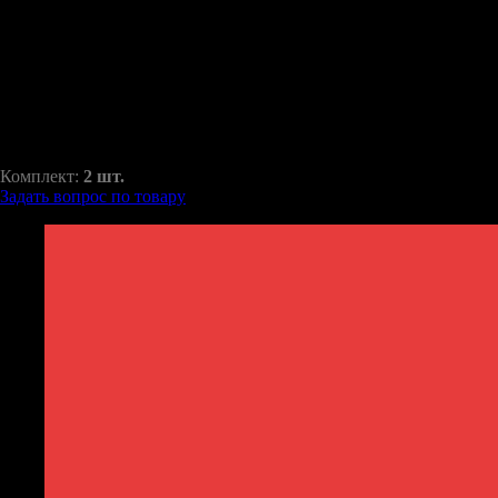
Range Rover
RAZ-H1-010-26
1500,00
₽
2100,00
₽
Комплект:
2 шт.
Задать вопрос по товару