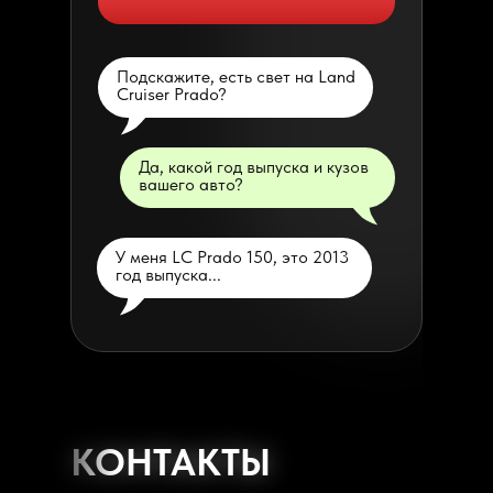
Подскажите, есть свет на Land
Cruiser Prado?
Да, какой год выпуска и кузов
вашего авто?
У меня LC Prado 150, это 2013
год выпуска...
КОНТАКТЫ
КОНТАКТЫ