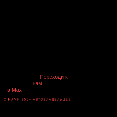
Будь в курсе выгодных
предложений, появления новинок и
новых поступлений на склад
Будь с нами!
Переходи к
нам
в Max
канал Ledautosvet
С НАМИ 250+ АВТОВЛАДЕЛЬЦЕВ
Смотри ВАУ-
примеры ДО/ПОСЛЕ
установки