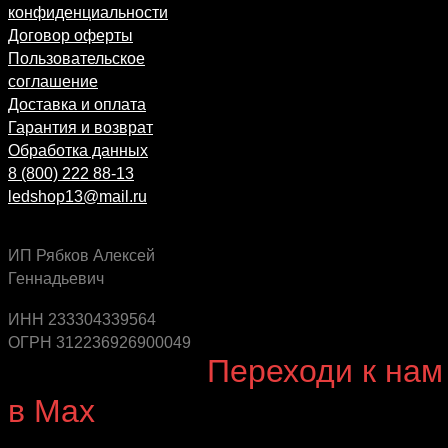
конфиденциальности
Договор оферты
Пользовательское
соглашение
Доставка и оплата
Гарантия и возврат
Обработка данных
8 (800) 222 88-13
ledshop13@mail.ru
ИП Рябков Алексей
Геннадьевич
Будь в курсе выгодных предложений, появления
новинок и новых поступлений на склад
ИНН 233304339564
ОГРН 312236926900049
Будь с нами!
Переходи к нам
в Max
канал Ledautosvet