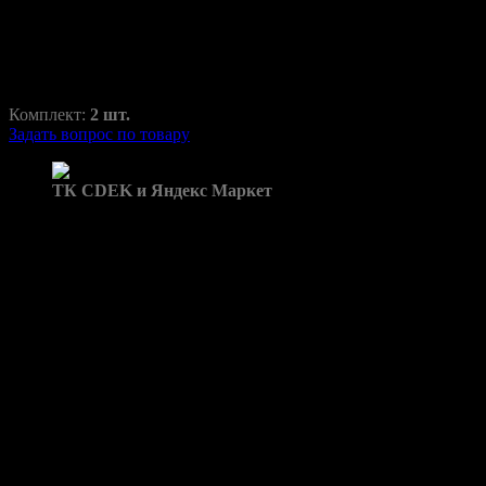
RAZ-H1-010-34
1500,00
₽
2100,00
₽
Комплект:
2 шт.
Задать вопрос по товару
Доставка в пункты выдачи:
ТК CDEK и Яндекс Маркет
Бренд: Golf