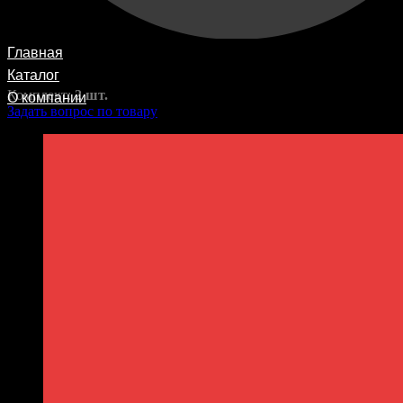
RAZ-H1-014-11
1650,00
₽
Главная
2250,00
Каталог
₽
Комплект:
2 шт.
О компании
Задать вопрос по товару