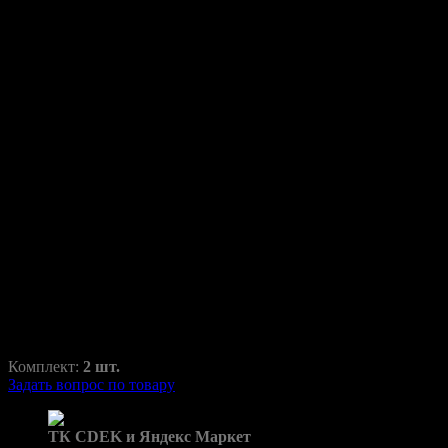
Переходные рамки для
Hyundai Elantra 2018-2020
Elantra
RAZ-H1-033-1
850,00
₽
1350,00
₽
Комплект:
2 шт.
Задать вопрос по товару
Доставка в пункты выдачи:
ТК CDEK и Яндекс Маркет