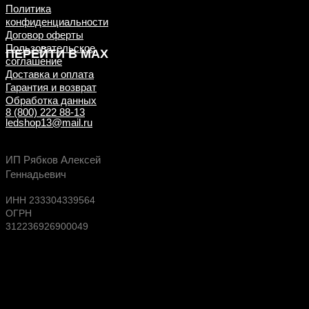
Политика
конфиденциальности
Договор оферты
Пользовательское
ПЕРЕЙТИ В MAX
соглашение
Доставка и оплата
Гарантия и возврат
Обработка данных
8 (800) 222 88-13
ledshop13@mail.ru
Будь в курсе выгодных предложений, появлен
ИП Рябков Алексей
новых поступлений на склад
Геннадьевич
ИНН 233304339564
ОГРН
312236926900049