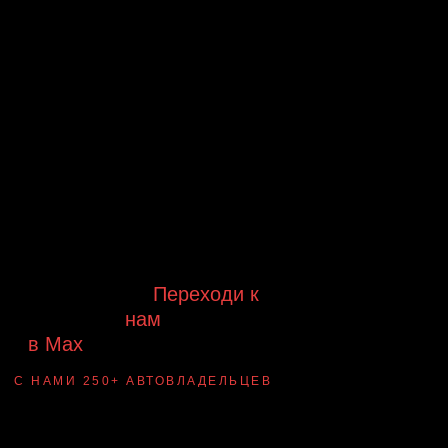
Будь в курсе выгодных
предложений, появления новинок и
новых поступлений на склад
Будь с нами!
Переходи к
нам
в Max
канал Ledautosvet
С НАМИ 250+ АВТОВЛАДЕЛЬЦЕВ
Смотри ВАУ-
примеры ДО/ПОСЛЕ
установки