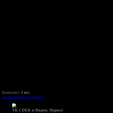
Переходные рамки для
Infiniti QX60 2013-2016
QX
RAZ-H1-009-3
1130,00
₽
1670,00
₽
Комплект:
2 шт.
Задать вопрос по товару
Доставка в пункты выдачи:
ТК CDEK и Яндекс Маркет