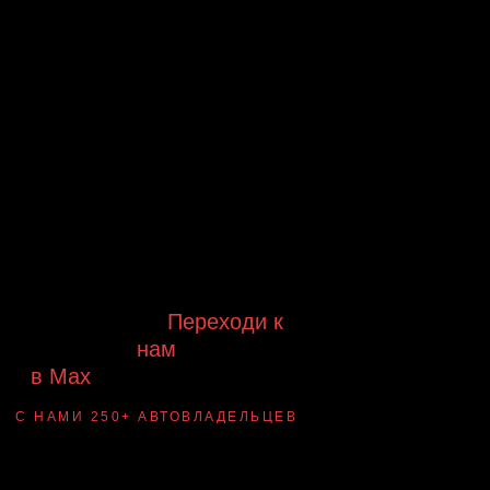
Будь в курсе выгодных
предложений, появления новинок и
новых поступлений на склад
Будь с нами!
Переходи к
нам
в Max
канал Ledautosvet
С НАМИ 250+ АВТОВЛАДЕЛЬЦЕВ
Смотри ВАУ-
примеры ДО/ПОСЛЕ
установки