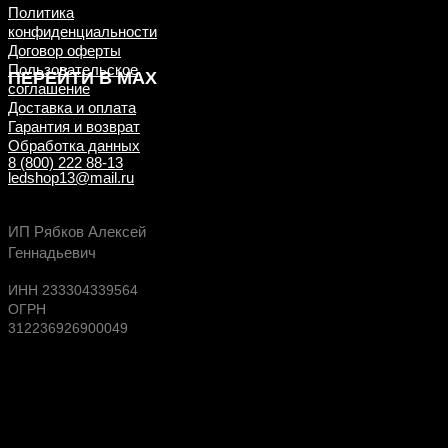
Политика
конфиденциальности
Договор оферты
Пользовательское
ПЕРЕЙТИ В MAX
соглашение
Доставка и оплата
Гарантия и возврат
Обработка данных
8 (800) 222 88-13
ledshop13@mail.ru
Будь в курсе выгодных предложений, появлен
ИП Рябков Алексей
новых поступлений на склад
Геннадьевич
ИНН 233304339564
ОГРН
312236926900049