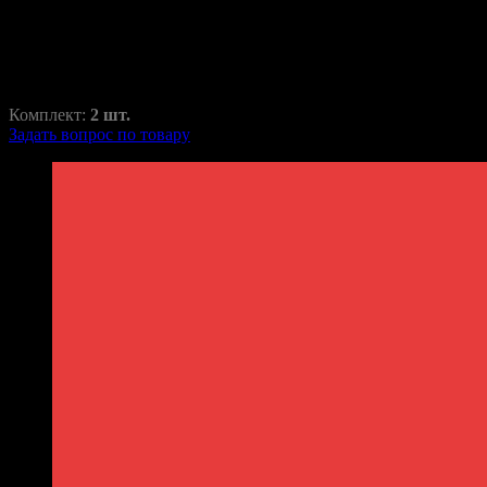
RAZ-H1-004-8
1100,00
₽
1750,00
₽
Комплект:
2 шт.
Задать вопрос по товару