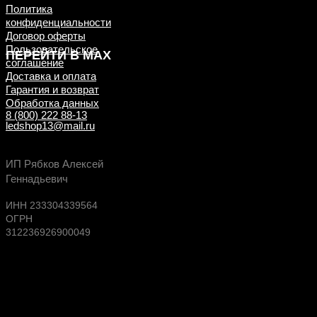
Политика
конфиденциальности
Договор оферты
Пользовательское
ПЕРЕЙТИ В MAX
соглашение
Доставка и оплата
Гарантия и возврат
Обработка данных
8 (800) 222 88-13
ledshop13@mail.ru
Будь в курсе выгодных предложений, появлен
ИП Рябков Алексей
новых поступлений на склад
Геннадьевич
ИНН 233304339564
ОГРН
312236926900049