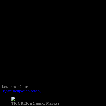
Переходные рамки для Lexus
IS 200/250/300 2005-2010
IS
RAZ-H1-062-1
1025,00
₽
1600,00
₽
Комплект:
2 шт.
Задать вопрос по товару
Доставка в пункты выдачи:
ТК CDEK и Яндекс Маркет