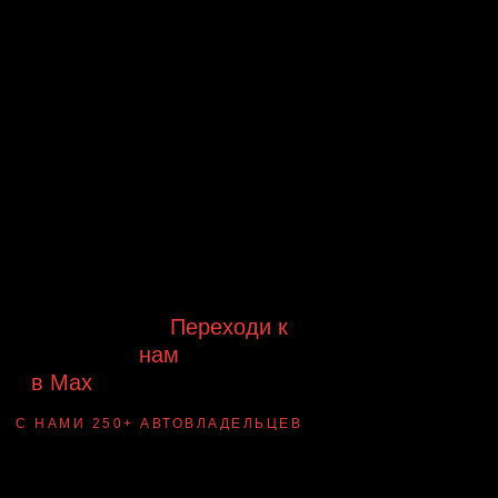
Будь в курсе выгодных
предложений, появления новинок и
новых поступлений на склад
Будь с нами!
Переходи к
нам
в Max
канал Ledautosvet
С НАМИ 250+ АВТОВЛАДЕЛЬЦЕВ
Смотри ВАУ-
примеры ДО/ПОСЛЕ
установки