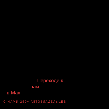
Будь в курсе выгодных
предложений, появления новинок и
новых поступлений на склад
Будь с нами!
Переходи к
нам
в Max
канал Ledautosvet
С НАМИ 250+ АВТОВЛАДЕЛЬЦЕВ
Смотри ВАУ-