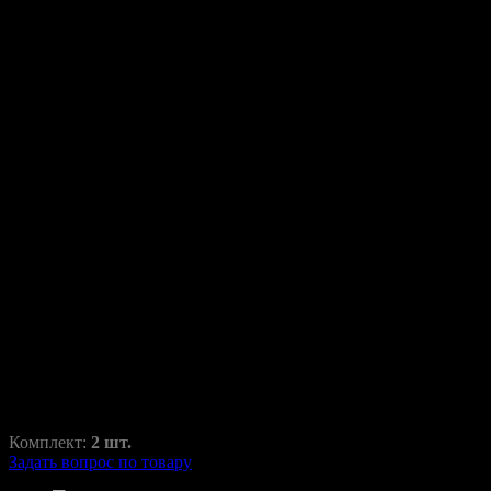
Переходные рамки для
Mercedes CLK W209 2002-
2005г.
CLK-class
RAZ-H1-004-22
1100,00
₽
1750,00
₽
Комплект:
2 шт.
Задать вопрос по товару