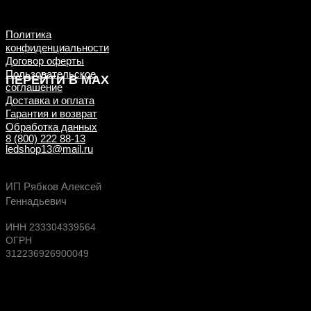
примеры ДО/ПОСЛЕ
установки
Политика
конфиденциальности
Договор оферты
Пользовательское
ПЕРЕЙТИ В MAX
соглашение
Доставка и оплата
Гарантия и возврат
Обработка данных
8 (800) 222 88-13
ledshop13@mail.ru
Будь в курсе выгодных предложений, появлен
ИП Рябков Алексей
новых поступлений на склад
Геннадьевич
ИНН 233304339564
ОГРН
312236926900049