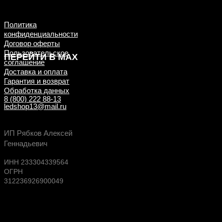
примеры ДО/ПОСЛЕ
установки
Политика
конфиденциальности
Договор оферты
Пользовательское
ПЕРЕЙТИ В MAX
соглашение
Доставка и оплата
Гарантия и возврат
Обработка данных
8 (800) 222 88-13
ledshop13@mail.ru
Будь в курсе выгодных предложений, появлен
ИП Рябков Алексей
новых поступлений на склад
Геннадьевич
ИНН 233304339564
ОГРН
312236926900049