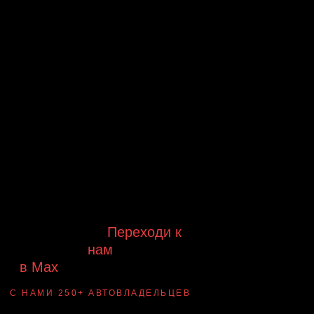
Будь в курсе выгодных
предложений, появления новинок и
новых поступлений на склад
Будь с нами!
Переходи к
нам
в Max
канал Ledautosvet
С НАМИ 250+ АВТОВЛАДЕЛЬЦЕВ
Смотри ВАУ-