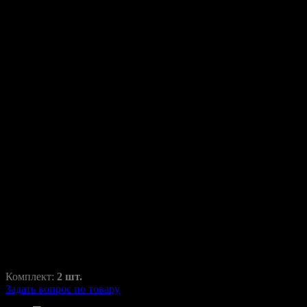
Маски для линз с 5D
глазками GLORY CRYSTAL
3.0 дюйма “O”
Маски с ДХО и Глазками
MD-i6-O30-WY
5980,00
₽
8900,00
₽
Комплект:
2 шт.
Задать вопрос по товару