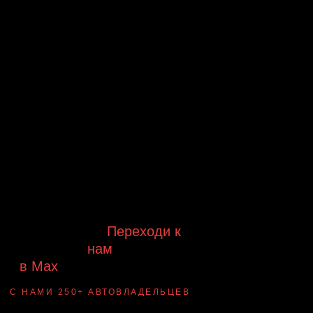
Будь в курсе выгодных
предложений, появления новинок и
новых поступлений на склад
Будь с нами!
Переходи к
нам
в Max
канал Ledautosvet
С НАМИ 250+ АВТОВЛАДЕЛЬЦЕВ
Смотри ВАУ-