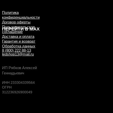
примеры ДО/ПОСЛЕ
установки
Политика
конфиденциальности
Договор оферты
Пользовательское
ПЕРЕЙТИ В MAX
соглашение
Доставка и оплата
Гарантия и возврат
Обработка данных
8 (800) 222 88-13
ledshop13@mail.ru
Будь в курсе выгодных предложений, появлен
ИП Рябков Алексей
новых поступлений на склад
Геннадьевич
ИНН 233304339564
ОГРН
312236926900049