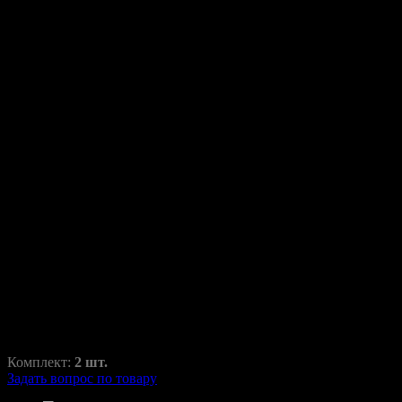
Переходные рамки для
Hyundai Grand Santa Fe 2016-
2018
Santa Fe
RAZ-H1-037-1
850,00
₽
1470,00
₽
Комплект:
2 шт.
Задать вопрос по товару