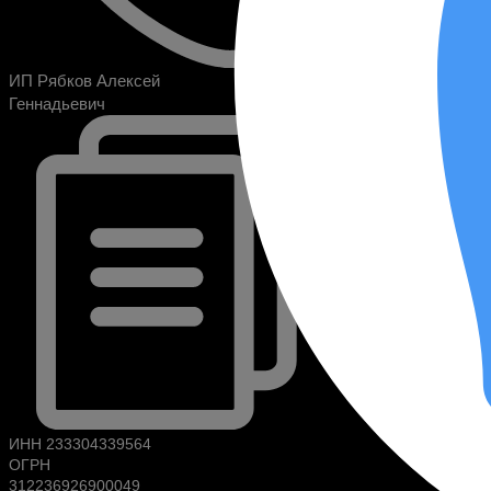
ИП Рябков Алексей
Геннадьевич
ИНН 233304339564
ОГРН
312236926900049