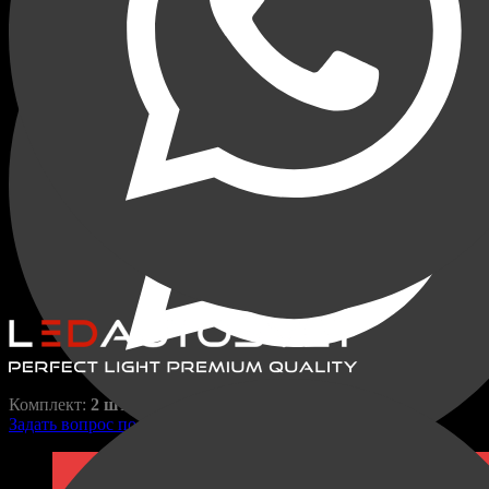
Маски для линз Z109 3.0
дюйма Хром
Маски для линз
M-Z109
1050,00
₽
1870,00
₽
Комплект:
2 шт.
Задать вопрос по товару