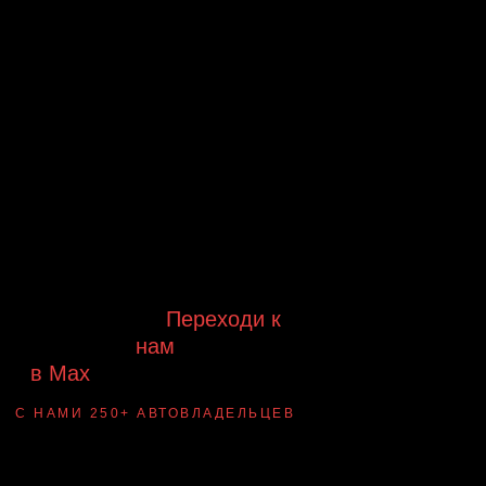
Будь в курсе выгодных
предложений, появления новинок и
новых поступлений на склад
Будь с нами!
Переходи к
нам
в Max
канал Ledautosvet
С НАМИ 250+ АВТОВЛАДЕЛЬЦЕВ
Смотри ВАУ-
примеры ДО/ПОСЛЕ
установки