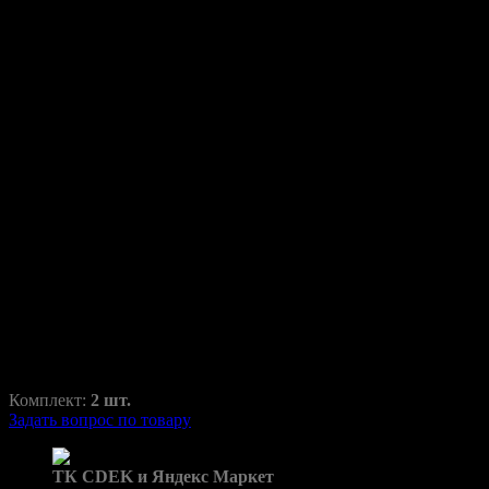
Переходные рамки для Lexus
LX470 1998-2007
LX
RAZ-H1-071-1
1750,00
₽
2350,00
₽
Комплект:
2 шт.
Задать вопрос по товару
Доставка в пункты выдачи:
ТК CDEK и Яндекс Маркет