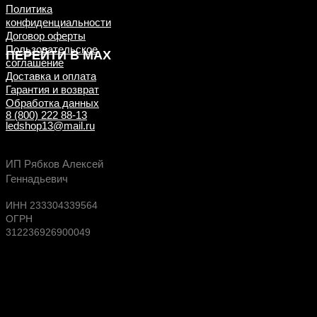
Политика
конфиденциальности
Договор оферты
Пользовательское
ПЕРЕЙТИ В MAX
соглашение
Доставка и оплата
Гарантия и возврат
Обработка данных
8 (800) 222 88-13
ledshop13@mail.ru
Будь в курсе выгодных предложений, появлен
ИП Рябков Алексей
новых поступлений на склад
Геннадьевич
ИНН 233304339564
ОГРН
312236926900049