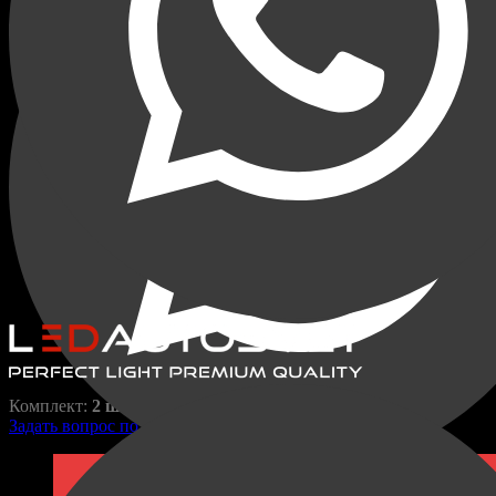
Переходные рамки для Volvo
XC70 2007-2016
XC70
RAZ-H1-028-2
800,00
₽
1250,00
₽
Комплект:
2 шт.
Задать вопрос по товару