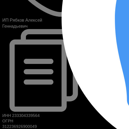
ИП Рябков Алексей
Геннадьевич
ИНН 233304339564
ОГРН
312236926900049