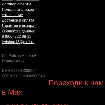
Договор оферты
Пользовательское
соглашение
Доставка и оплата
Гарантия и возврат
Обработка данных
8 (800) 222 88-13
ledshop13@mail.ru
ИП Рябков Алексей
Геннадьевич
Будь в курсе выгодных предложений, появления
новинок и новых поступлений на склад
ИНН 233304339564
ОГРН 312236926900049
Будь с нами!
Переходи к нам
в Max
канал Ledautosvet
С НАМИ 250+ АВТОВЛАДЕЛЬЦЕВ