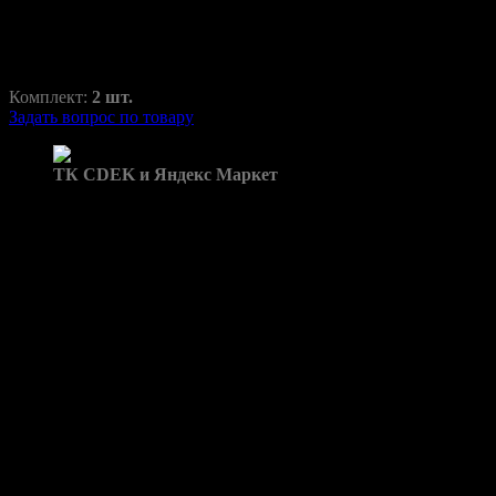
800,00
₽
1370,00
₽
Комплект:
2 шт.
Задать вопрос по товару
Доставка в пункты выдачи:
ТК CDEK и Яндекс Маркет
Бренд: Grand Cherokee