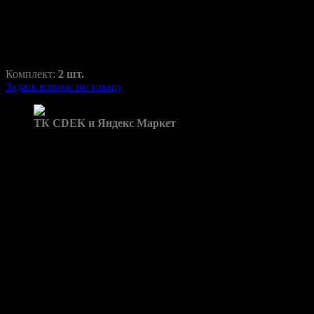
RAZ-H1-010-37
1500,00
₽
2100,00
₽
Комплект:
2 шт.
Задать вопрос по товару
Доставка в пункты выдачи:
ТК CDEK и Яндекс Маркет
Бренд: C30