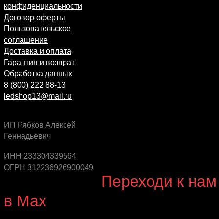
конфиденциальности
Договор оферты
Пользовательское
соглашение
Доставка и оплата
Гарантия и возврат
Обработка данных
8 (800) 222 88-13
ledshop13@mail.ru
ИП Рябков Алексей
Геннадьевич
Будь в курсе выгодных предложений, появления
новинок и новых поступлений на склад
ИНН 233304339564
ОГРН 312236926900049
Будь с нами!
Переходи к нам
в Max
канал Ledautosvet