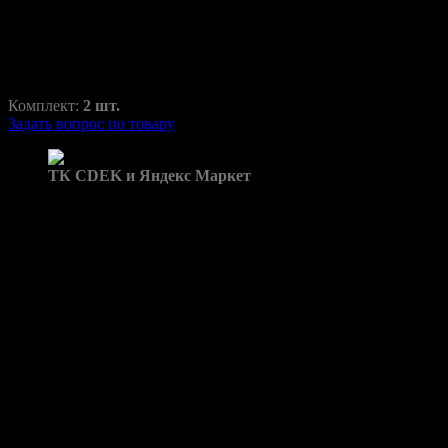
RAZ-H1-073-2
2960,00
₽
3870,00
₽
Комплект:
2 шт.
Задать вопрос по товару
Доставка в пункты выдачи:
ТК CDEK и Яндекс Маркет
Бренд: Tiggo