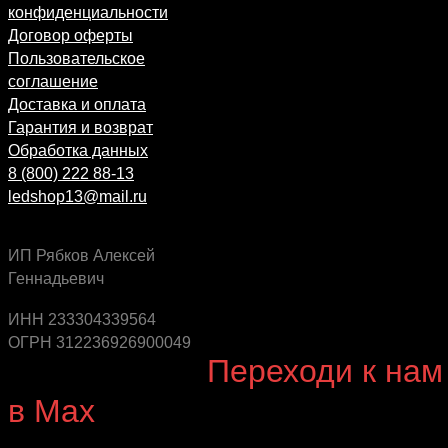
конфиденциальности
Договор оферты
Пользовательское
соглашение
Доставка и оплата
Гарантия и возврат
Обработка данных
8 (800) 222 88-13
ledshop13@mail.ru
ИП Рябков Алексей
Геннадьевич
Будь в курсе выгодных предложений, появления
новинок и новых поступлений на склад
ИНН 233304339564
ОГРН 312236926900049
Будь с нами!
Переходи к нам
в Max
канал Ledautosvet