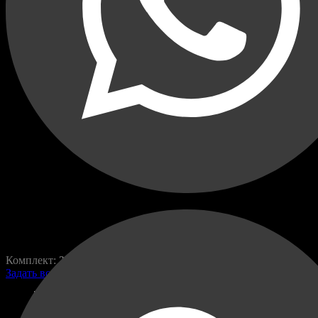
Переходные рамки для Kia
Carens 2006-2013
Carens
RAZ-H1-025-3
800,00
₽
1400,00
₽
Комплект:
2 шт.
Задать вопрос по товару
Доставка в пункты выдачи:
ТК CDEK и Яндекс Маркет