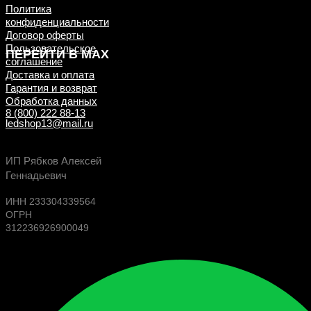
Политика
конфиденциальности
Договор оферты
Пользовательское
ПЕРЕЙТИ В MAX
соглашение
Доставка и оплата
Гарантия и возврат
Обработка данных
8 (800) 222 88-13
ledshop13@mail.ru
Будь в курсе выгодных предложений, появлен
ИП Рябков Алексей
новых поступлений на склад
Геннадьевич
ИНН 233304339564
ОГРН
312236926900049