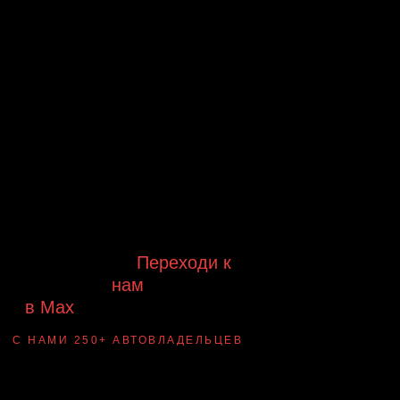
Будь в курсе выгодных
предложений, появления новинок и
новых поступлений на склад
Будь с нами!
Переходи к
нам
в Max
канал Ledautosvet
С НАМИ 250+ АВТОВЛАДЕЛЬЦЕВ
Смотри ВАУ-
примеры ДО/ПОСЛЕ
установки