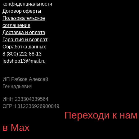
конфиденциальности
Договор оферты
Пользовательское
соглашение
Доставка и оплата
Гарантия и возврат
Обработка данных
8 (800) 222 88-13
ledshop13@mail.ru
ИП Рябков Алексей
Геннадьевич
Будь в курсе выгодных предложений, появления
новинок и новых поступлений на склад
ИНН 233304339564
ОГРН 312236926900049
Будь с нами!
Переходи к нам
в Max
канал Ledautosvet