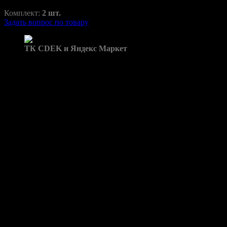
RAZ-H1-124-1
Комплект:
2 шт.
Задать вопрос по товару
Доставка в пункты выдачи:
ТК CDEK и Яндекс Маркет
Бренд: Santa FE