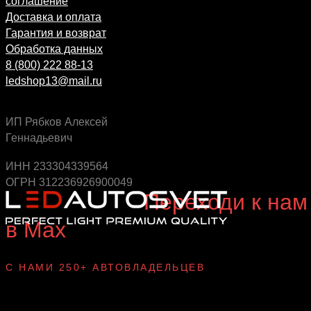
соглашение
Доставка и оплата
Гарантия и возврат
Обработка данных
8 (800) 222 88-13
ledshop13@mail.ru
ИП Рябков Алексей
Геннадьевич
Будь в курсе выгодных предложений, появления
новинок и новых поступлений на склад
ИНН 233304339564
ОГРН 312236926900049
Будь с нами!
Переходи к нам
в Max
канал Ledautosvet
С НАМИ 250+ АВТОВЛАДЕЛЬЦЕВ
Смотри ВАУ-
примеры ДО/ПОСЛЕ
установки