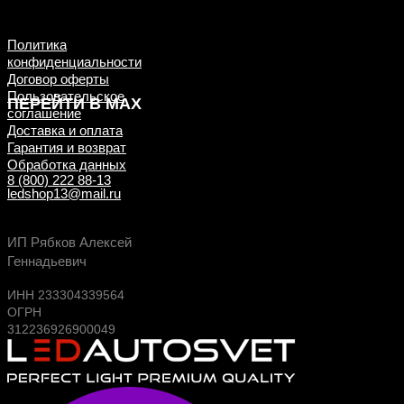
примеры ДО/ПОСЛЕ
установки
Политика
конфиденциальности
Договор оферты
Пользовательское
ПЕРЕЙТИ В MAX
соглашение
Доставка и оплата
Гарантия и возврат
Обработка данных
8 (800) 222 88-13
ledshop13@mail.ru
Будь в курсе выгодных предложений, появлен
ИП Рябков Алексей
новых поступлений на склад
Геннадьевич
ИНН 233304339564
ОГРН
312236926900049