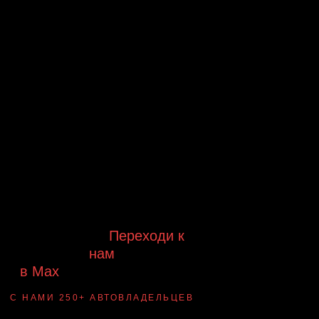
Будь в курсе выгодных
предложений, появления новинок и
новых поступлений на склад
Будь с нами!
Переходи к
нам
в Max
канал Ledautosvet
С НАМИ 250+ АВТОВЛАДЕЛЬЦЕВ
Смотри ВАУ-