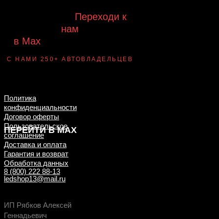
Будь с нами!
Переходи к
нам
в Max
канал Ledautosvet
С НАМИ 250+ АВТОВЛАДЕЛЬЦЕВ
Смотри ВАУ-
примеры ДО/ПОСЛЕ
установки
Политика
конфиденциальности
Договор оферты
Пользовательское
ПЕРЕЙТИ В MAX
соглашение
Доставка и оплата
Гарантия и возврат
Обработка данных
8 (800) 222 88-13
ledshop13@mail.ru
Будь в курсе выгодных предложений, появлен
ИП Рябков Алексей
новых поступлений на склад
Геннадьевич