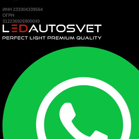
ИНН 233304339564
ОГРН
312236926900049