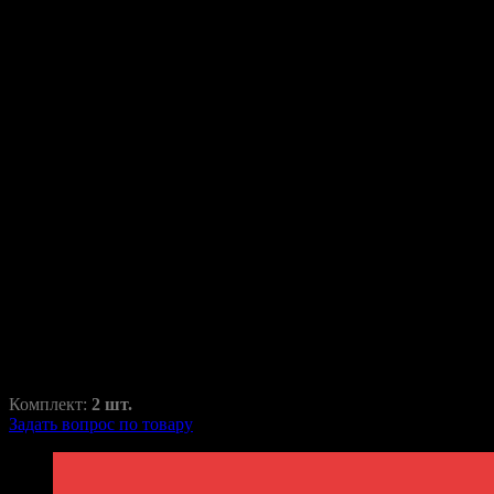
Переходные рамки для
Cadillac XTS 2012-2017
XTS
RAZ-H1-064-1
2250,00
₽
2950,00
₽
Комплект:
2 шт.
Задать вопрос по товару