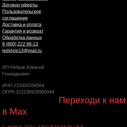
Договор оферты
Пользовательское
соглашение
Доставка и оплата
Гарантия и возврат
Обработка данных
8 (800) 222 88-13
ledshop13@mail.ru
ИП Рябков Алексей
Геннадьевич
Будь в курсе выгодных предложений, появления
новинок и новых поступлений на склад
ИНН 233304339564
ОГРН 312236926900049
Будь с нами!
Переходи к нам
в Max
канал Ledautosvet
С НАМИ 250+ АВТОВЛАДЕЛЬЦЕВ