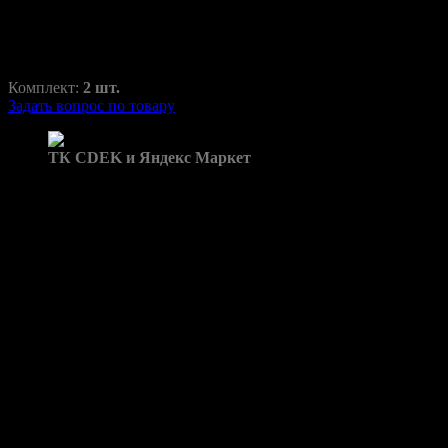
800,00
₽
1370,00
₽
Комплект:
2 шт.
Задать вопрос по товару
Доставка в пункты выдачи:
ТК CDEK и Яндекс Маркет
Бренд: X1