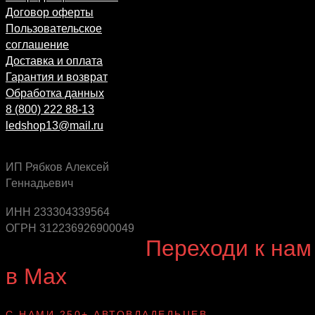
Договор оферты
Пользовательское
соглашение
Доставка и оплата
Гарантия и возврат
Обработка данных
8 (800) 222 88-13
ledshop13@mail.ru
ИП Рябков Алексей
Геннадьевич
Будь в курсе выгодных предложений, появления
новинок и новых поступлений на склад
ИНН 233304339564
ОГРН 312236926900049
Будь с нами!
Переходи к нам
в Max
канал Ledautosvet
С НАМИ 250+ АВТОВЛАДЕЛЬЦЕВ