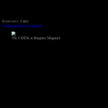
800,00
₽
1350,00
₽
Комплект:
2 шт.
Задать вопрос по товару
Доставка в пункты выдачи:
ТК CDEK и Яндекс Маркет
Бренд: Cayenne