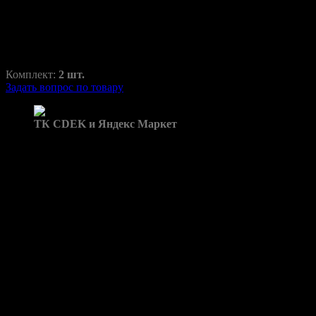
RAZ-H1-072-1
2800,00
₽
3700,00
₽
Комплект:
2 шт.
Задать вопрос по товару
Доставка в пункты выдачи:
ТК CDEK и Яндекс Маркет
Бренд: Tiggo