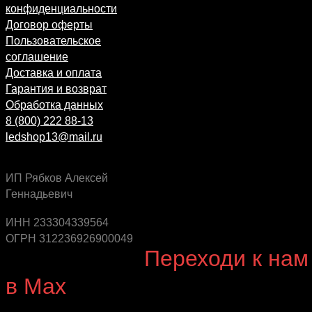
конфиденциальности
Договор оферты
Пользовательское
соглашение
Доставка и оплата
Гарантия и возврат
Обработка данных
8 (800) 222 88-13
ledshop13@mail.ru
ИП Рябков Алексей
Геннадьевич
Будь в курсе выгодных предложений, появления
новинок и новых поступлений на склад
ИНН 233304339564
ОГРН 312236926900049
Будь с нами!
Переходи к нам
в Max
канал Ledautosvet