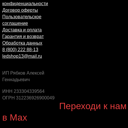
конфиденциальности
Договор оферты
Пользовательское
соглашение
Доставка и оплата
Гарантия и возврат
Обработка данных
8 (800) 222 88-13
ledshop13@mail.ru
ИП Рябков Алексей
Геннадьевич
Будь в курсе выгодных предложений, появления
новинок и новых поступлений на склад
ИНН 233304339564
ОГРН 312236926900049
Будь с нами!
Переходи к нам
в Max
канал Ledautosvet