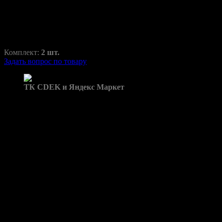
RAZ-H1-041-1
800,00
₽
1350,00
₽
Комплект:
2 шт.
Задать вопрос по товару
Доставка в пункты выдачи:
ТК CDEK и Яндекс Маркет
Бренд: JS4