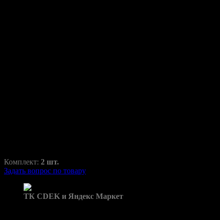
Декодер DEC-01 VW, AUDI
Декодеры
WC-DEC-01
2970,00
₽
4790,00
₽
Комплект:
2 шт.
Задать вопрос по товару
Доставка в пункты выдачи:
ТК CDEK и Яндекс Маркет
Бренд: Декодеры