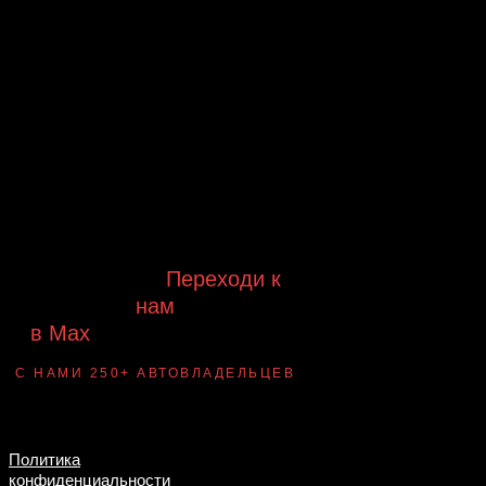
Будь в курсе выгодных
предложений, появления новинок и
новых поступлений на склад
Будь с нами!
Переходи к
нам
в Max
канал Ledautosvet
С НАМИ 250+ АВТОВЛАДЕЛЬЦЕВ
Смотри ВАУ-
примеры ДО/ПОСЛЕ
установки
Политика
конфиденциальности