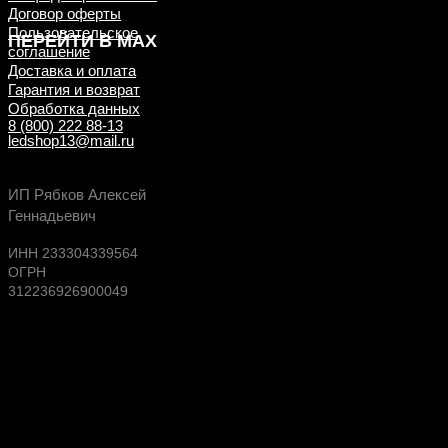
Договор оферты
Пользовательское
ПЕРЕЙТИ В MAX
соглашение
Доставка и оплата
Гарантия и возврат
Обработка данных
8 (800) 222 88-13
ledshop13@mail.ru
Будь в курсе выгодных предложений, появлен
ИП Рябков Алексей
новых поступлений на склад
Геннадьевич
ИНН 233304339564
ОГРН
312236926900049