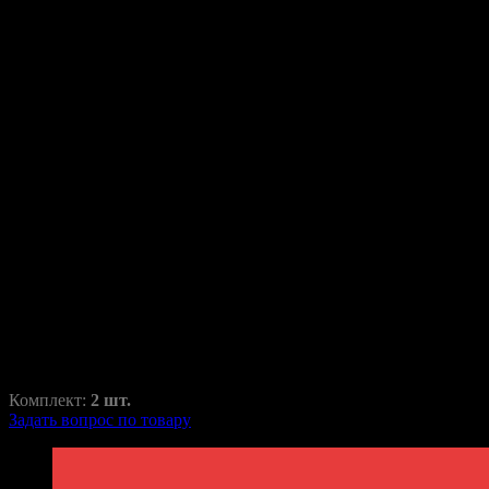
Переходные рамки для Smart
Fortwo 2012-2015
Fortwo
RAZ-H1-010-33
1500,00
₽
2100,00
₽
Комплект:
2 шт.
Задать вопрос по товару