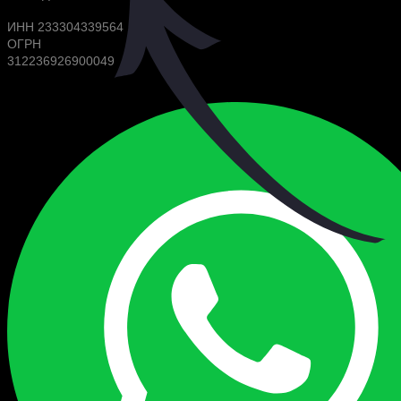
ИНН 233304339564
ОГРН
312236926900049