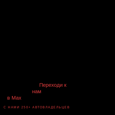
Будь в курсе выгодных
предложений, появления новинок и
новых поступлений на склад
Будь с нами!
Переходи к
нам
в Max
канал Ledautosvet
С НАМИ 250+ АВТОВЛАДЕЛЬЦЕВ
Смотри ВАУ-