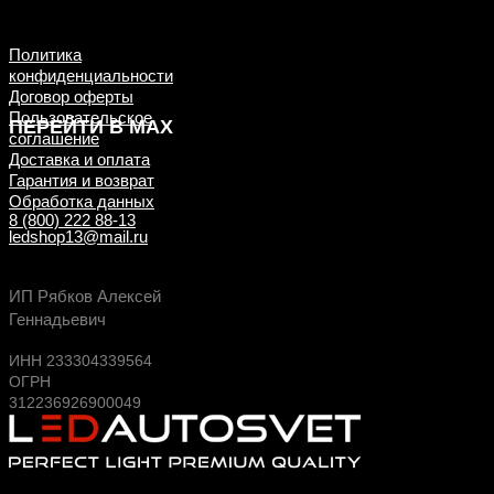
примеры ДО/ПОСЛЕ
установки
Политика
конфиденциальности
Договор оферты
Пользовательское
ПЕРЕЙТИ В MAX
соглашение
Доставка и оплата
Гарантия и возврат
Обработка данных
8 (800) 222 88-13
ledshop13@mail.ru
Будь в курсе выгодных предложений, появлен
ИП Рябков Алексей
новых поступлений на склад
Геннадьевич
ИНН 233304339564
ОГРН
312236926900049