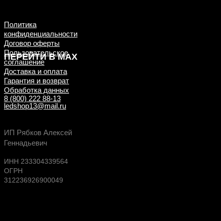
примеры ДО/ПОСЛЕ
установки
Политика
конфиденциальности
Договор оферты
Пользовательское
ПЕРЕЙТИ В MAX
соглашение
Доставка и оплата
Гарантия и возврат
Обработка данных
8 (800) 222 88-13
ledshop13@mail.ru
Будь в курсе выгодных предложений, появлен
ИП Рябков Алексей
новых поступлений на склад
Геннадьевич
ИНН 233304339564
ОГРН
312236926900049