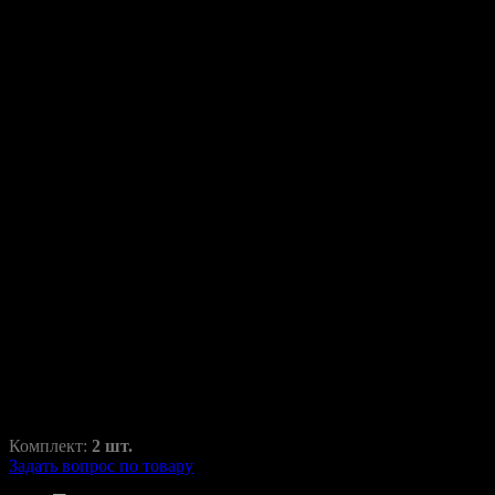
Переходные рамки для
Toyota Wish I/II XE10/20 2005-
2017
Wish
RAZ-H1-022-10
800,00
₽
1250,00
₽
Комплект:
2 шт.
Задать вопрос по товару