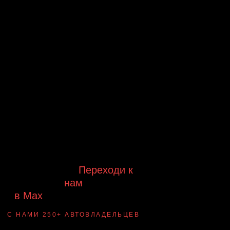
Будь в курсе выгодных
предложений, появления новинок и
новых поступлений на склад
Будь с нами!
Переходи к
нам
в Max
канал Ledautosvet
С НАМИ 250+ АВТОВЛАДЕЛЬЦЕВ
Смотри ВАУ-