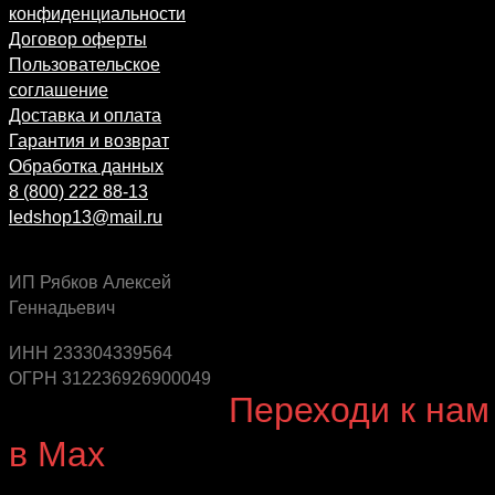
конфиденциальности
Договор оферты
Пользовательское
соглашение
Доставка и оплата
Гарантия и возврат
Обработка данных
8 (800) 222 88-13
ledshop13@mail.ru
ИП Рябков Алексей
Геннадьевич
Будь в курсе выгодных предложений, появления
новинок и новых поступлений на склад
ИНН 233304339564
ОГРН 312236926900049
Будь с нами!
Переходи к нам
в Max
канал Ledautosvet