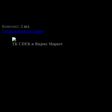
RAZ-H1-022-2
800,00
₽
1250,00
₽
Комплект:
2 шт.
Задать вопрос по товару
Доставка в пункты выдачи:
ТК CDEK и Яндекс Маркет
Бренд: X-Trail