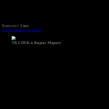
RAZ-H1-018-1
1950,00
₽
2870,00
₽
Комплект:
2 шт.
Задать вопрос по товару
Доставка в пункты выдачи:
ТК CDEK и Яндекс Маркет
Бренд: 6