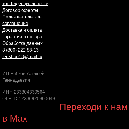
конфиденциальности
Договор оферты
Пользовательское
соглашение
Доставка и оплата
Гарантия и возврат
Обработка данных
8 (800) 222 88-13
ledshop13@mail.ru
ИП Рябков Алексей
Геннадьевич
Будь в курсе выгодных предложений, появления
новинок и новых поступлений на склад
ИНН 233304339564
ОГРН 312236926900049
Будь с нами!
Переходи к нам
в Max
канал Ledautosvet