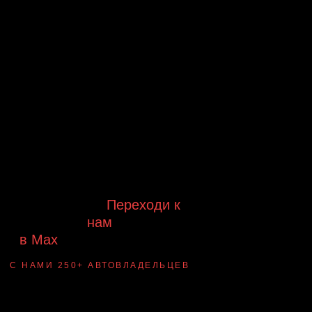
Будь в курсе выгодных
предложений, появления новинок и
новых поступлений на склад
Будь с нами!
Переходи к
нам
в Max
канал Ledautosvet
С НАМИ 250+ АВТОВЛАДЕЛЬЦЕВ
Смотри ВАУ-
примеры ДО/ПОСЛЕ
установки