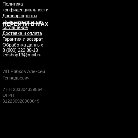
Политика
конфиденциальности
Договор оферты
Пользовательское
ПЕРЕЙТИ В MAX
соглашение
Доставка и оплата
Гарантия и возврат
Обработка данных
8 (800) 222 88-13
ledshop13@mail.ru
Будь в курсе выгодных предложений, появлен
ИП Рябков Алексей
новых поступлений на склад
Геннадьевич
ИНН 233304339564
ОГРН
312236926900049