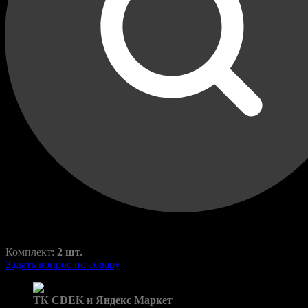
Переходные рамки для
Mazda 6 2009-2013 г.
6
RAZ-H1-007-2
800,00
₽
1350,00
₽
Комплект:
2 шт.
Задать вопрос по товару
Доставка в пункты выдачи:
ТК CDEK и Яндекс Маркет