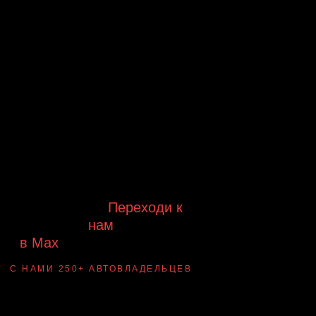
Будь в курсе выгодных
предложений, появления новинок и
новых поступлений на склад
Будь с нами!
Переходи к
нам
в Max
канал Ledautosvet
С НАМИ 250+ АВТОВЛАДЕЛЬЦЕВ
Смотри ВАУ-
примеры ДО/ПОСЛЕ
установки