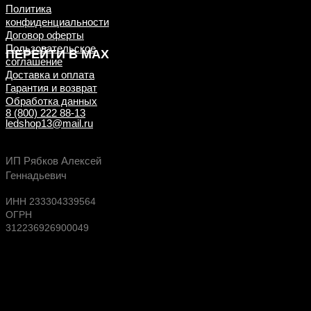
Политика
конфиденциальности
Договор оферты
Пользовательское
ПЕРЕЙТИ В MAX
соглашение
Доставка и оплата
Гарантия и возврат
Обработка данных
8 (800) 222 88-13
ledshop13@mail.ru
Будь в курсе выгодных предложений, появлен
ИП Рябков Алексей
новых поступлений на склад
Геннадьевич
ИНН 233304339564
ОГРН
312236926900049