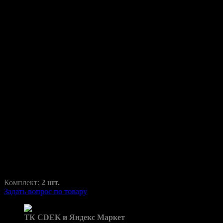
Переходные рамки для Volvo
XC90 2006-2014 с AFS
XC90
RAZ-H1-014-32
1650,00
₽
2250,00
₽
Комплект:
2 шт.
Задать вопрос по товару
Доставка в пункты выдачи:
ТК CDEK и Яндекс Маркет