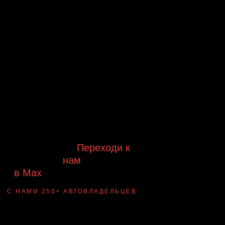
Будь в курсе выгодных
предложений, появления новинок и
новых поступлений на склад
Будь с нами!
Переходи к
нам
в Max
канал Ledautosvet
С НАМИ 250+ АВТОВЛАДЕЛЬЦЕВ
Смотри ВАУ-
примеры ДО/ПОСЛЕ
установки