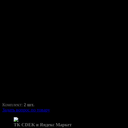
Переходные рамки для
Toyota Camry V55 2014-2017
Camry
RAZ-H1-019-10
850,00
₽
1250,00
₽
Комплект:
2 шт.
Задать вопрос по товару
Доставка в пункты выдачи:
ТК CDEK и Яндекс Маркет