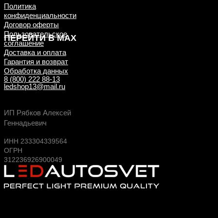
Политика
конфиденциальности
Договор оферты
Пользовательское
ПЕРЕЙТИ В MAX
соглашение
Доставка и оплата
Гарантия и возврат
Обработка данных
8 (800) 222 88-13
ledshop13@mail.ru
Будь в курсе выгодных предложений, появлен
ИП Рябков Алексей
новых поступлений на склад
Геннадьевич
ИНН 233304339564
ОГРН
312236926900049