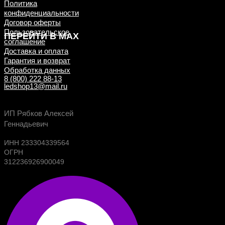
перехода в WhatsApp с
Политика
конфиденциальности
телефона
Договор оферты
или позвоните нам
Пользовательское
ПЕРЕЙТИ В MAX
соглашение
Доставка и оплата
8 (800) 222 88-13
Гарантия и возврат
Обработка данных
Напишите нам в WhatsApp, Telegram
8 (800) 222 88-13
ledshop13@mail.ru
или позвоните по номеру телефона
ниже
Сканируйте код для
Будь в курсе выгодных предложений, появлен
ИП Рябков Алексей
перехода в Telegram с
новых поступлений на склад
Геннадьевич
телефона
ИНН 233304339564
ОГРН
НАПИСАТЬ В MAX
312236926900049