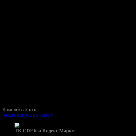
Переходные рамки для
Hyundai Santa Fe (2020-2024)
LED USA H1-126 Ближний +
Дальний
Santa FE
RAZ-H1-126-1
Комплект:
2 шт.
Задать вопрос по товару
Доставка в пункты выдачи:
ТК CDEK и Яндекс Маркет