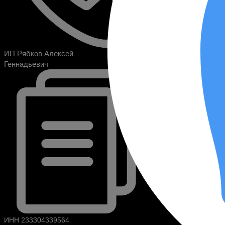
ИП Рябков Алексей
Геннадьевич
ИНН 233304339564