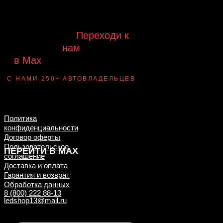
предложений, появления новинок и
новых поступлений на склад
Будь с нами!
Переходи к
нам
в Max
канал Ledautosvet
С НАМИ 250+ АВТОВЛАДЕЛЬЦЕВ
Смотри ВАУ-
примеры ДО/ПОСЛЕ
установки
Политика
конфиденциальности
Договор оферты
Пользовательское
ПЕРЕЙТИ В MAX
соглашение
Доставка и оплата
Гарантия и возврат
Обработка данных
8 (800) 222 88-13
ledshop13@mail.ru