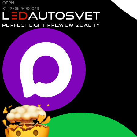
ОГРН
312236926900049