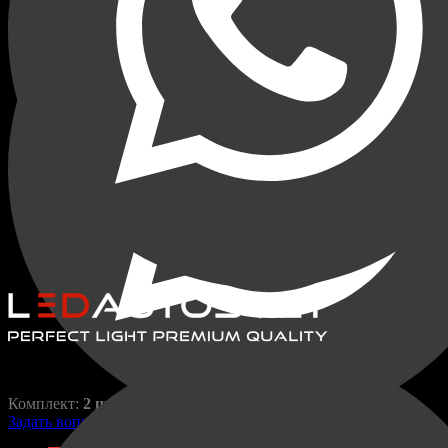
Переходные рамки для
Hyundai Solaris 2010-2014 с
линзой
Solaris
RAZ-H1-036-1
800,00
₽
1490,00
₽
Комплект:
2 шт.
Задать вопрос по товару