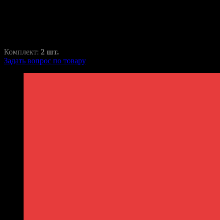
RAZ-H1-049-1
2190,00
₽
3120,00
₽
Комплект:
2 шт.
Задать вопрос по товару