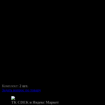
Переходные рамки для BMW
X3 F25 2010-2014 AFS
X3
RAZ-H1-010-15
1500,00
₽
2100,00
₽
Комплект:
2 шт.
Задать вопрос по товару
Доставка в пункты выдачи:
ТК CDEK и Яндекс Маркет