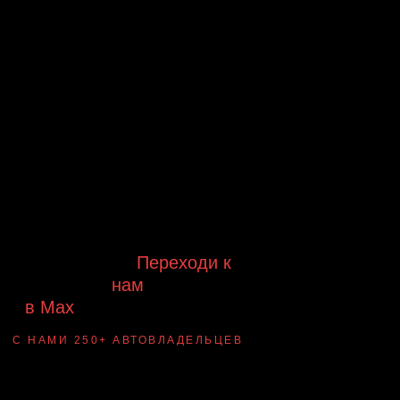
Будь в курсе выгодных
предложений, появления новинок и
новых поступлений на склад
Будь с нами!
Переходи к
нам
в Max
канал Ledautosvet
С НАМИ 250+ АВТОВЛАДЕЛЬЦЕВ
Смотри ВАУ-
примеры ДО/ПОСЛЕ
установки