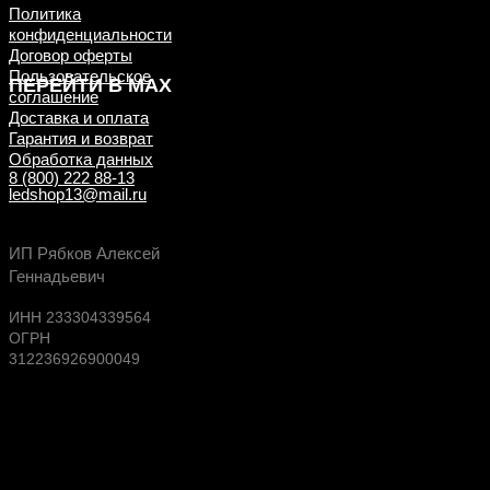
Политика
конфиденциальности
Договор оферты
Пользовательское
ПЕРЕЙТИ В MAX
соглашение
Доставка и оплата
Гарантия и возврат
Обработка данных
8 (800) 222 88-13
ledshop13@mail.ru
Будь в курсе выгодных предложений, появлен
ИП Рябков Алексей
новых поступлений на склад
Геннадьевич
ИНН 233304339564
ОГРН
312236926900049