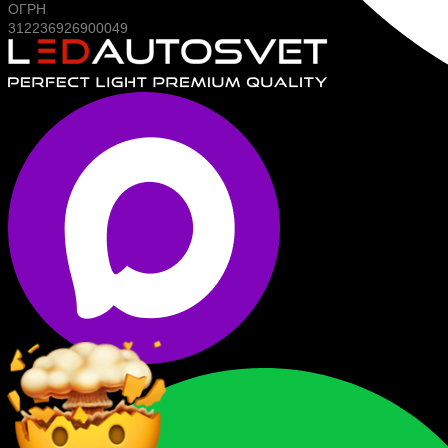
ОГРН
312236926900049