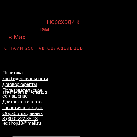
предложений, появления новинок и
новых поступлений на склад
Будь с нами!
Переходи к
нам
в Max
канал Ledautosvet
С НАМИ 250+ АВТОВЛАДЕЛЬЦЕВ
Смотри ВАУ-
примеры ДО/ПОСЛЕ
установки
Политика
конфиденциальности
Договор оферты
Пользовательское
ПЕРЕЙТИ В MAX
соглашение
Доставка и оплата
Гарантия и возврат
Обработка данных
8 (800) 222 88-13
ledshop13@mail.ru