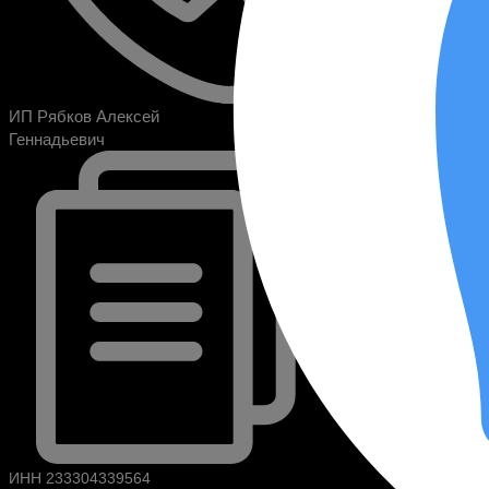
ИП Рябков Алексей
Геннадьевич
ИНН 233304339564