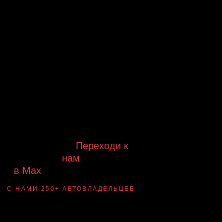
Будь в курсе выгодных
предложений, появления новинок и
новых поступлений на склад
Будь с нами!
Переходи к
нам
в Max
канал Ledautosvet
С НАМИ 250+ АВТОВЛАДЕЛЬЦЕВ
Смотри ВАУ-
примеры ДО/ПОСЛЕ
установки