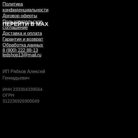
Политика
конфиденциальности
Договор оферты
Пользовательское
ПЕРЕЙТИ В MAX
соглашение
Доставка и оплата
Гарантия и возврат
Обработка данных
8 (800) 222 88-13
ledshop13@mail.ru
Будь в курсе выгодных предложений, появлен
ИП Рябков Алексей
новых поступлений на склад
Геннадьевич
ИНН 233304339564
ОГРН
312236926900049